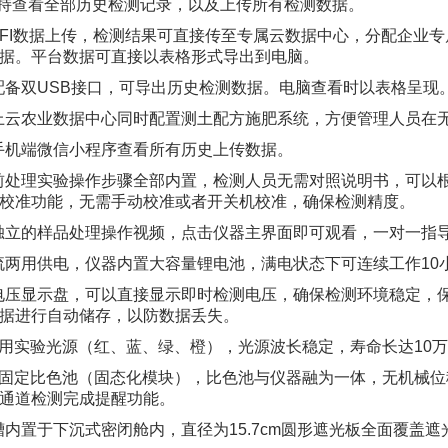
支持查看全部历史检测记录，以及上传所有检测数据。
WIFI数据上传，检测结果可直接传至专属云数据中心，分配企
据。平台数据可直接以表格形式导出到电脑。
器配备双USB接口，可导出历史检测数据。电脑查看时以表格呈现
线上云农业数据中心同时配置测土配方施肥系统，方便管理人员在
备手机端微信小程序查看所有历史上传数据。
品前处理实验操作步骤全部内置，检测人员无需对照说明书，可
校准功能，无需手动校准或者开关机校准，确保检测精度。
置独立的样品处理操作视频，点击仪器主界面即可观看，一对一指
直流两用供电，仪器内置大容量锂电池，满电状态下可连续工作10
接电压显示盘，可以直接显示即时检测电压，确保检测环境稳定
据进行自动储存，以防数据丢失。
种专用实验光源（红、蓝、绿、橙），光源波长稳定，寿命长达10
通道固定比色池（固态化模块），比色池与仪器融为一体，无机械
通道检测完成提醒功能。
色槽内置于下沉式密闭舱内，直径为15.7cm圆形遮光板全面覆