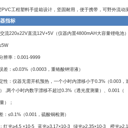
强度PVC工程塑料手提箱设计，坚固耐用，便于携带，可野外流动
器指标
：交流220±22V直流12V+5V（仪器内置4800mAH大容量锂电池
≤5W
分辨率：0.001-9999
误差：≤0.03%（0.0003，重铬酸钾溶液）
稳定性：仪器无需开机预热，一个小时内漂移小于0.3%（0.00
） ,两个小时内数字漂移不超过0.3%（透光度测量）、0.001（
量）；
差：≤0.1%（0.001，硫酸铜检测）
红光≥4.5 ×10-5 蓝光≥3.17×10-3 绿光≥2.35×10-3 橙光≥2.1