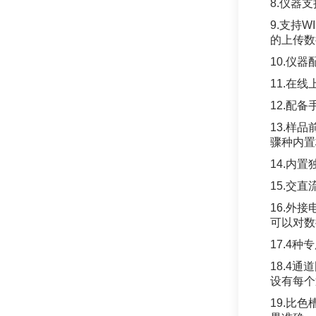
8.仪器
9.支持
的上传数
10.仪
11.在
12.配
13.样
骤种内置
14.内
15.交
16.外
可以对数
17.4
18.4
设有每个
19.比