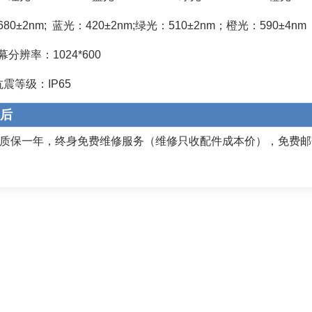
680±2nm; 蓝光：420±2nm;绿光：510±2nm；橙光：590±4nm
幕分辨率：1024*600
抗震等级：IP65
后
质保一年，终身免费维修服务（维修只收配件成本价），免费邮