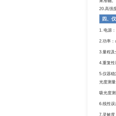
果准确。
20.高
四、仪
1. 电源
2.功率：
3.量程及
4.重复性
5.仪器
光度测量
吸光度测
6.线性误
7.灵敏度：