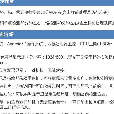
测速度
铬、镉、汞五项检测共60分钟左右(含土样前处理及药剂准备)
铜单项检测30分钟左右，锰检测40分钟左右(含土样前处理及药
能介绍
系统：Android5.1操作系统，四核处理器主控，CPU主频≥1.
寸彩色液晶显示屏（分辨率：1024*600）,背光可见便于野外实验操
2mm。
中英文双语显示，一键切换，无缝对接。
登录及指纹登录双重保护，可根据需求设置多账户，保障检测数据
时钟芯片，连接WIFI时可自动校准时间，可同步显示当前的年
S定位功能：可以实时显示卫星定位经纬度，明确当前检测位置。
打印：内置热敏打印机（无需更换色带），可打印出检测项目、
及二维码等信息。