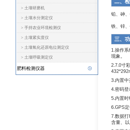
二、检
> 土壤研磨机
铅、砷、
> 土壤水分测定仪
铁、锌、
> 手持农业环境检测仪
> 土壤紧实度仪
三、功
> 土壤氧化还原电位测定仪
1.操作
现象。
> 土壤呼吸测定仪
2.7.0
肥料检测仪器
432*29
3.内置
4.密码
5.内置
6.GP
7.数据
含量、以